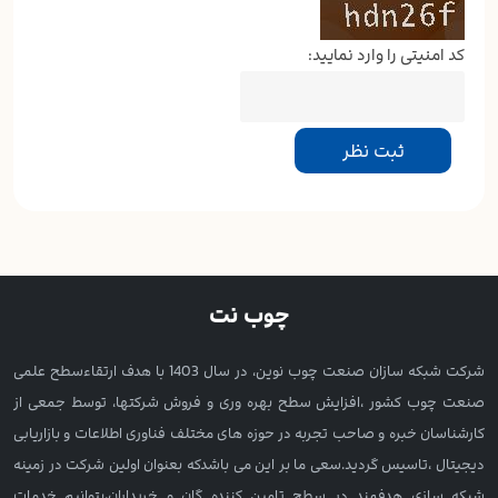
کد امنیتی را وارد نمایید:
چوب نت
شرکت شبکه سازان صنعت چوب نوین، در سال 1403 با هدف ارتقاءسطح علمی
صنعت چوب کشور ،افزایش سطح بهره وری و فروش شرکتها، توسط جمعی از
کارشناسان خبره و صاحب تجربه در حوزه های مختلف فناوری اطلاعات و بازاریابی
دیجیتال ،تاسیس گردید.سعی ما بر این می باشدکه بعنوان اولین شرکت در زمینه
شبکه سازی هدفمند در سطح تامین کننده گان و خریداران،بتوانیم خدمات